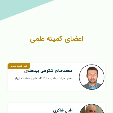
اعضای کمیته علمی
دبیر کمیته علمی
محمدصالح شکوهی بیدهندی
عضو هیئت علمی دانشگاه علم و صنعت ایران
اقبال شاکری