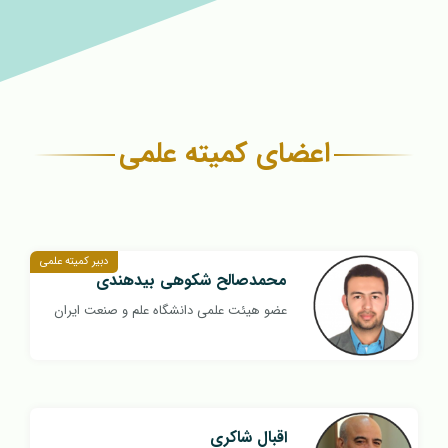
اعضای کمیته علمی
دبیر کمیته علمی
محمدصالح شکوهی بیدهندی
عضو هیئت علمی دانشگاه علم و صنعت ایران
اقبال شاکری