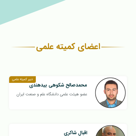
اعضای کمیته علمی
دبیر کمیته علمی
محمدصالح شکوهی بیدهندی
عضو هیئت علمی دانشگاه علم و صنعت ایران
اقبال شاکری