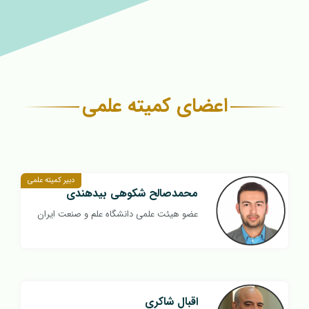
اعضای کمیته علمی
دبیر کمیته علمی
محمدصالح شکوهی بیدهندی
عضو هیئت علمی دانشگاه علم و صنعت ایران
اقبال شاکری